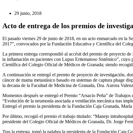
29 junio, 2018
Acto de entrega de los premios de investi
El pasado viernes 29 de junio de 2018, en un acto enmarcado en la S
2017”, convocados por la Fundación Educativa y Científica del Cole
La primera entrega correspondió al accésit del premio de proyecto de i
la inflamación en pacientes con Lupus Eritematoso Sistémico”, cuyo 
Científica del Colegio Oficial de Médicos de Granada; siendo recogi
A continuación se entregó el premio de proyecto de investigación, dot
cáncer de mama metastásico basado en sistemas de captura phage dis
la decana de la Facultad de Medicina de Granada, Dra. Aurora Valenz
Momentos después se entregó el Premio “Arsacio Peña” de Trabajos de
“Evolución de la neumonía asociada a ventilación mecánica tras impl
Entregó el premio la presidenta de la Fundación Caja Granada, María
Por último, recogió el premio el trabajo titulado: “Manejo intrahospit
presidente del Colegio Oficial de Médicos de Granada, Dr. Jorge Fer
Tras la entrega, tomó la palabra la presidenta de la Fundación Caja G