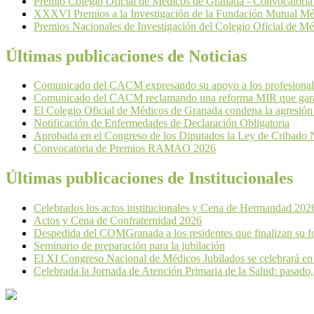
Premio Colegio Oficial de Médicos de Granada - Convocatori
XXXVI Premios a la Investigación de la Fundación Mutual Mé
Premios Nacionales de Investigación del Colegio Oficial de M
Últimas publicaciones de Noticias
Comunicado del CACM expresando su apoyo a los profesionales
Comunicado del CACM reclamando una reforma MIR que garant
El Colegio Oficial de Médicos de Granada condena la agresión
Notificación de Enfermedades de Declaración Obligatoria
Aprobada en el Congreso de los Diputados la Ley de Cribado 
Convocatoria de Premios RAMAO 2026
Últimas publicaciones de Institucionales
Celebrados los actos institucionales y Cena de Hermandad 202
Actos y Cena de Confraternidad 2026
Despedida del COMGranada a los residentes que finalizan su f
Seminario de preparación para la jubilación
El XI Congreso Nacional de Médicos Jubilados se celebrará en
Celebrada la Jornada de Atención Primaria de la Salud: pasado,