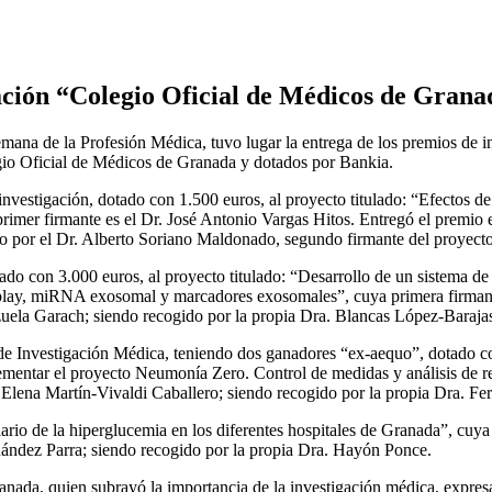
gación “Colegio Oficial de Médicos de Grana
emana de la Profesión Médica, tuvo lugar la entrega de los premios de
gio Oficial de Médicos de Granada y dotados por Bankia.
nvestigación, dotado con 1.500 euros, al proyecto titulado: “Efectos de 
primer firmante es el Dr. José Antonio Vargas Hitos. Entregó el prem
do por el Dr. Alberto Soriano Maldonado, segundo firmante del proyecto
ado con 3.000 euros, al proyecto titulado: “Desarrollo de un sistema de
play, miRNA exosomal y marcadores exosomales”, cuya primera firmante
uela Garach; siendo recogido por la propia Dra. Blancas López-Baraja
 Investigación Médica, teniendo dos ganadores “ex-aequo”, dotado con 
ementar el proyecto Neumonía Zero. Control de medidas y análisis de r
 Elena Martín-Vivaldi Caballero; siendo recogido por la propia Dra. F
alario de la hiperglucemia en los diferentes hospitales de Granada”, cu
nández Parra; siendo recogido por la propia Dra. Hayón Ponce.
ranada, quien subrayó la importancia de la investigación médica, expresa