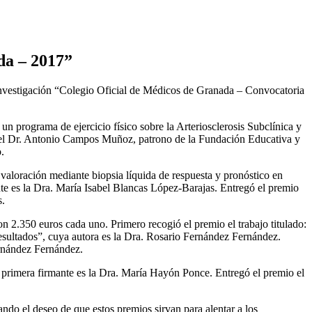
da – 2017”
 investigación “Colegio Oficial de Médicos de Granada – Convocatoria
un programa de ejercicio físico sobre la Arteriosclerosis Subclínica y
io el Dr. Antonio Campos Muñoz, patrono de la Fundación Educativa y
.
 valoración mediante biopsia líquida de respuesta y pronóstico en
 es la Dra. María Isabel Blancas López-Barajas. Entregó el premio
s.
2.350 euros cada uno. Primero recogió el premio el trabajo titulado:
esultados”, cuya autora es la Dra. Rosario Fernández Fernández.
ernández Fernández.
ya primera firmante es la Dra. María Hayón Ponce. Entregó el premio el
ndo el deseo de que estos premios sirvan para alentar a los