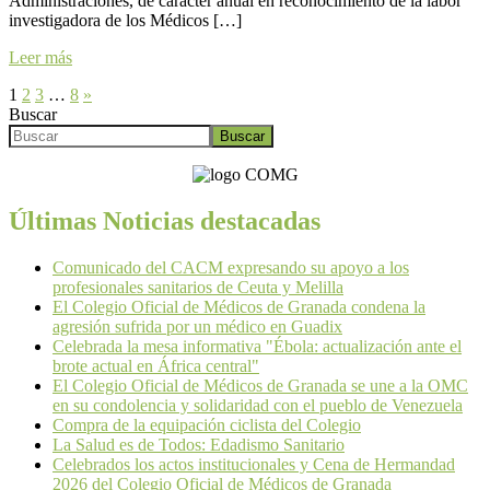
Administraciones, de carácter anual en reconocimiento de la labor
investigadora de los Médicos […]
Leer más
1
2
3
…
8
»
Buscar
Buscar
Últimas Noticias destacadas
Comunicado del CACM expresando su apoyo a los
profesionales sanitarios de Ceuta y Melilla
El Colegio Oficial de Médicos de Granada condena la
agresión sufrida por un médico en Guadix
Celebrada la mesa informativa "Ébola: actualización ante el
brote actual en África central"
El Colegio Oficial de Médicos de Granada se une a la OMC
en su condolencia y solidaridad con el pueblo de Venezuela
Compra de la equipación ciclista del Colegio
La Salud es de Todos: Edadismo Sanitario
Celebrados los actos institucionales y Cena de Hermandad
2026 del Colegio Oficial de Médicos de Granada