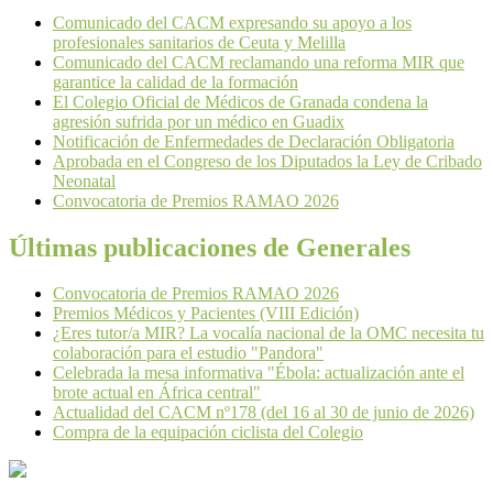
Comunicado del CACM expresando su apoyo a los
profesionales sanitarios de Ceuta y Melilla
Comunicado del CACM reclamando una reforma MIR que
garantice la calidad de la formación
El Colegio Oficial de Médicos de Granada condena la
agresión sufrida por un médico en Guadix
Notificación de Enfermedades de Declaración Obligatoria
Aprobada en el Congreso de los Diputados la Ley de Cribado
Neonatal
Convocatoria de Premios RAMAO 2026
Últimas publicaciones de Generales
Convocatoria de Premios RAMAO 2026
Premios Médicos y Pacientes (VIII Edición)
¿Eres tutor/a MIR? La vocalía nacional de la OMC necesita tu
colaboración para el estudio "Pandora"
Celebrada la mesa informativa "Ébola: actualización ante el
brote actual en África central"
Actualidad del CACM nº178 (del 16 al 30 de junio de 2026)
Compra de la equipación ciclista del Colegio