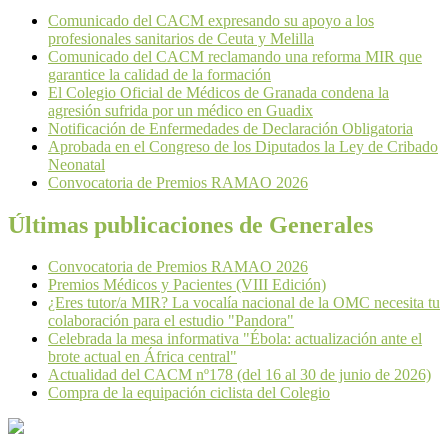
Comunicado del CACM expresando su apoyo a los
profesionales sanitarios de Ceuta y Melilla
Comunicado del CACM reclamando una reforma MIR que
garantice la calidad de la formación
El Colegio Oficial de Médicos de Granada condena la
agresión sufrida por un médico en Guadix
Notificación de Enfermedades de Declaración Obligatoria
Aprobada en el Congreso de los Diputados la Ley de Cribado
Neonatal
Convocatoria de Premios RAMAO 2026
Últimas publicaciones de Generales
Convocatoria de Premios RAMAO 2026
Premios Médicos y Pacientes (VIII Edición)
¿Eres tutor/a MIR? La vocalía nacional de la OMC necesita tu
colaboración para el estudio "Pandora"
Celebrada la mesa informativa "Ébola: actualización ante el
brote actual en África central"
Actualidad del CACM nº178 (del 16 al 30 de junio de 2026)
Compra de la equipación ciclista del Colegio