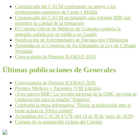
Comunicado del CACM expresando su apoyo a los
profesionales sanitarios de Ceuta y Melilla
Comunicado del CACM reclamando una reforma MIR que
garantice la calidad de la formación
El Colegio Oficial de Médicos de Granada condena la
agresión sufrida por un médico en Guadix
Notificación de Enfermedades de Declaración Obligatoria
Aprobada en el Congreso de los Diputados la Ley de Cribado
Neonatal
Convocatoria de Premios RAMAO 2026
Últimas publicaciones de Generales
Convocatoria de Premios RAMAO 2026
Premios Médicos y Pacientes (VIII Edición)
¿Eres tutor/a MIR? La vocalía nacional de la OMC necesita tu
colaboración para el estudio "Pandora"
Celebrada la mesa informativa "Ébola: actualización ante el
brote actual en África central"
Actualidad del CACM nº178 (del 16 al 30 de junio de 2026)
Compra de la equipación ciclista del Colegio