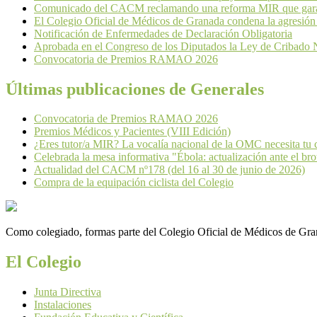
Comunicado del CACM reclamando una reforma MIR que garant
El Colegio Oficial de Médicos de Granada condena la agresión
Notificación de Enfermedades de Declaración Obligatoria
Aprobada en el Congreso de los Diputados la Ley de Cribado 
Convocatoria de Premios RAMAO 2026
Últimas publicaciones de Generales
Convocatoria de Premios RAMAO 2026
Premios Médicos y Pacientes (VIII Edición)
¿Eres tutor/a MIR? La vocalía nacional de la OMC necesita tu 
Celebrada la mesa informativa "Ébola: actualización ante el brot
Actualidad del CACM nº178 (del 16 al 30 de junio de 2026)
Compra de la equipación ciclista del Colegio
Como colegiado, formas parte del Colegio Oficial de Médicos de Grana
El Colegio
Junta Directiva
Instalaciones