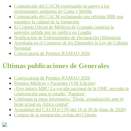
Comunicado del CACM expresando su apoyo a los
profesionales sanitarios de Ceuta y Melilla
Comunicado del CACM reclamando una reforma MIR que
garantice la calidad de la formación
El Colegio Oficial de Médicos de Granada condena la
agresión sufrida por un médico en Guadix
Notificación de Enfermedades de Declaración Obligatoria
Aprobada en el Congreso de los Diputados la Ley de Cribado
Neonatal
Convocatoria de Premios RAMAO 2026
Últimas publicaciones de Generales
Convocatoria de Premios RAMAO 2026
Premios Médicos y Pacientes (VIII Edición)
¿Eres tutor/a MIR? La vocalía nacional de la OMC necesita tu
colaboración para el estudio "Pandora"
Celebrada la mesa informativa "Ébola: actualización ante el
brote actual en África central"
Actualidad del CACM nº178 (del 16 al 30 de junio de 2026)
Compra de la equipación ciclista del Colegio