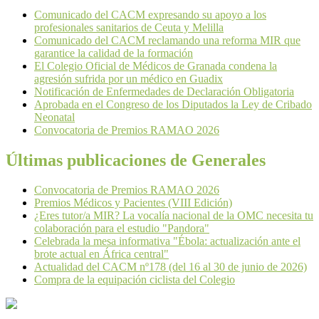
Comunicado del CACM expresando su apoyo a los
profesionales sanitarios de Ceuta y Melilla
Comunicado del CACM reclamando una reforma MIR que
garantice la calidad de la formación
El Colegio Oficial de Médicos de Granada condena la
agresión sufrida por un médico en Guadix
Notificación de Enfermedades de Declaración Obligatoria
Aprobada en el Congreso de los Diputados la Ley de Cribado
Neonatal
Convocatoria de Premios RAMAO 2026
Últimas publicaciones de Generales
Convocatoria de Premios RAMAO 2026
Premios Médicos y Pacientes (VIII Edición)
¿Eres tutor/a MIR? La vocalía nacional de la OMC necesita tu
colaboración para el estudio "Pandora"
Celebrada la mesa informativa "Ébola: actualización ante el
brote actual en África central"
Actualidad del CACM nº178 (del 16 al 30 de junio de 2026)
Compra de la equipación ciclista del Colegio