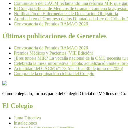
Comunicado del CACM reclamando una reforma MIR que garant
El Colegio Oficial de Médicos de Granada condena la agresión
Notificación de Enfermedades de Declaración Obligatoria
Aprobada en el Congreso de los Diputados la Ley de Cribado 
Convocatoria de Premios RAMAO 2026
Últimas publicaciones de Generales
Convocatoria de Premios RAMAO 2026
Premios Médicos y Pacientes (VIII Edición)
¿Eres tutor/a MIR? La vocalía nacional de la OMC necesita tu 
Celebrada la mesa informativa "Ébola: actualización ante el brot
Actualidad del CACM nº178 (del 16 al 30 de junio de 2026)
Compra de la equipación ciclista del Colegio
Como colegiado, formas parte del Colegio Oficial de Médicos de Grana
El Colegio
Junta Directiva
Instalaciones