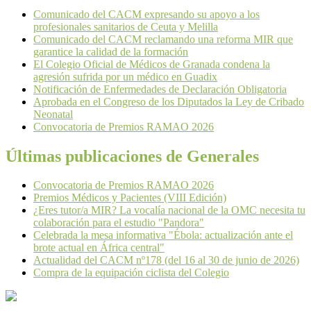
Comunicado del CACM expresando su apoyo a los
profesionales sanitarios de Ceuta y Melilla
Comunicado del CACM reclamando una reforma MIR que
garantice la calidad de la formación
El Colegio Oficial de Médicos de Granada condena la
agresión sufrida por un médico en Guadix
Notificación de Enfermedades de Declaración Obligatoria
Aprobada en el Congreso de los Diputados la Ley de Cribado
Neonatal
Convocatoria de Premios RAMAO 2026
Últimas publicaciones de Generales
Convocatoria de Premios RAMAO 2026
Premios Médicos y Pacientes (VIII Edición)
¿Eres tutor/a MIR? La vocalía nacional de la OMC necesita tu
colaboración para el estudio "Pandora"
Celebrada la mesa informativa "Ébola: actualización ante el
brote actual en África central"
Actualidad del CACM nº178 (del 16 al 30 de junio de 2026)
Compra de la equipación ciclista del Colegio