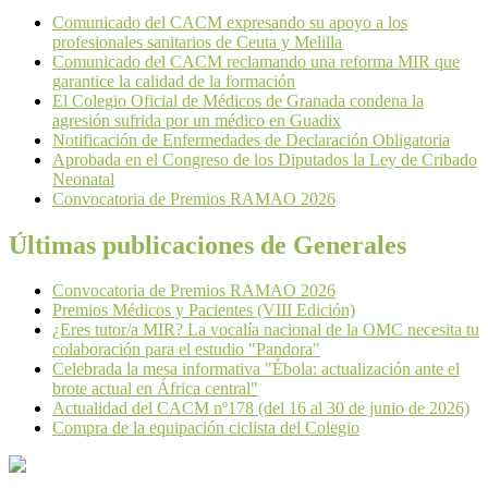
Comunicado del CACM expresando su apoyo a los
profesionales sanitarios de Ceuta y Melilla
Comunicado del CACM reclamando una reforma MIR que
garantice la calidad de la formación
El Colegio Oficial de Médicos de Granada condena la
agresión sufrida por un médico en Guadix
Notificación de Enfermedades de Declaración Obligatoria
Aprobada en el Congreso de los Diputados la Ley de Cribado
Neonatal
Convocatoria de Premios RAMAO 2026
Últimas publicaciones de Generales
Convocatoria de Premios RAMAO 2026
Premios Médicos y Pacientes (VIII Edición)
¿Eres tutor/a MIR? La vocalía nacional de la OMC necesita tu
colaboración para el estudio "Pandora"
Celebrada la mesa informativa "Ébola: actualización ante el
brote actual en África central"
Actualidad del CACM nº178 (del 16 al 30 de junio de 2026)
Compra de la equipación ciclista del Colegio