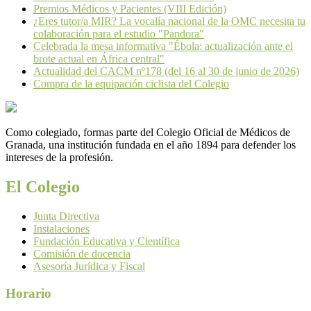
Premios Médicos y Pacientes (VIII Edición)
¿Eres tutor/a MIR? La vocalía nacional de la OMC necesita tu
colaboración para el estudio "Pandora"
Celebrada la mesa informativa "Ébola: actualización ante el
brote actual en África central"
Actualidad del CACM nº178 (del 16 al 30 de junio de 2026)
Compra de la equipación ciclista del Colegio
Como colegiado, formas parte del Colegio Oficial de Médicos de
Granada, una institución fundada en el año 1894 para defender los
intereses de la profesión.
El Colegio
Junta Directiva
Instalaciones
Fundación Educativa y Científica
Comisión de docencia
Asesoría Jurídica y Fiscal
Horario