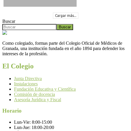
Cargar más...
Buscar
Buscar
Como colegiado, formas parte del Colegio Oficial de Médicos de
Granada, una institución fundada en el año 1894 para defender los
intereses de la profesión.
El Colegio
Junta Directiva
Instalaciones
Fundación Educativa y Científica
Comisión de docencia
Asesoría Jurídica y Fiscal
Horario
Lun-Vie:
8:00-15:00
Lun-Jue:
18:00-20:00