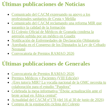
Últimas publicaciones de Noticias
Comunicado del CACM expresando su apoyo a los
profesionales sanitarios de Ceuta y Melilla
Comunicado del CACM reclamando una reforma MIR que
garantice la calidad de la formación
El Colegio Oficial de Médicos de Granada condena la
agresión sufrida por un médico en Guadix
Notificación de Enfermedades de Declaración Obligatoria
Aprobada en el Congreso de los Diputados la Ley de Cribado
Neonatal
Convocatoria de Premios RAMAO 2026
Últimas publicaciones de Generales
Convocatoria de Premios RAMAO 2026
Premios Médicos y Pacientes (VIII Edición)
¿Eres tutor/a MIR? La vocalía nacional de la OMC necesita tu
colaboración para el estudio "Pandora"
Celebrada la mesa informativa "Ébola: actualización ante el
brote actual en África central"
Actualidad del CACM nº178 (del 16 al 30 de junio de 2026)
Compra de la equipación ciclista del Colegio