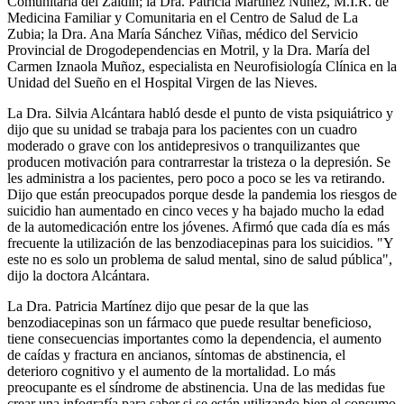
Comunitaria del Zaidín; la Dra. Patricia Martínez Núñez, M.I.R. de
Medicina Familiar y Comunitaria en el Centro de Salud de La
Zubia; la Dra. Ana María Sánchez Viñas, médico del Servicio
Provincial de Drogodependencias en Motril, y la Dra. María del
Carmen Iznaola Muñoz, especialista en Neurofisiología Clínica en la
Unidad del Sueño en el Hospital Virgen de las Nieves.
La Dra. Silvia Alcántara habló desde el punto de vista psiquiátrico y
dijo que su unidad se trabaja para los pacientes con un cuadro
moderado o grave con los antidepresivos o tranquilizantes que
producen motivación para contrarrestar la tristeza o la depresión. Se
les administra a los pacientes, pero poco a poco se les va retirando.
Dijo que están preocupados porque desde la pandemia los riesgos de
suicidio han aumentado en cinco veces y ha bajado mucho la edad
de la automedicación entre los jóvenes. Afirmó que cada día es más
frecuente la utilización de las benzodiacepinas para los suicidios. "Y
este no es solo un problema de salud mental, sino de salud pública",
dijo la doctora Alcántara.
La Dra. Patricia Martínez dijo que pesar de la que las
benzodiacepinas son un fármaco que puede resultar beneficioso,
tiene consecuencias importantes como la dependencia, el aumento
de caídas y fractura en ancianos, síntomas de abstinencia, el
deterioro cognitivo y el aumento de la mortalidad. Lo más
preocupante es el síndrome de abstinencia. Una de las medidas fue
crear una infografía para saber si se están utilizando bien el consumo