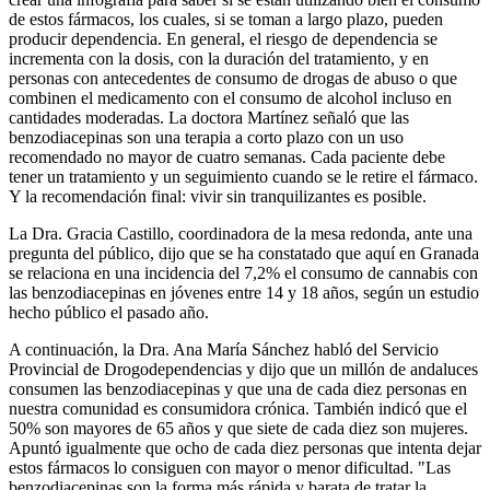
de estos fármacos, los cuales, si se toman a largo plazo, pueden
producir dependencia. En general, el riesgo de dependencia se
incrementa con la dosis, con la duración del tratamiento, y en
personas con antecedentes de consumo de drogas de abuso o que
combinen el medicamento con el consumo de alcohol incluso en
cantidades moderadas. La doctora Martínez señaló que las
benzodiacepinas son una terapia a corto plazo con un uso
recomendado no mayor de cuatro semanas. Cada paciente debe
tener un tratamiento y un seguimiento cuando se le retire el fármaco.
Y la recomendación final: vivir sin tranquilizantes es posible.
La Dra. Gracia Castillo, coordinadora de la mesa redonda, ante una
pregunta del público, dijo que se ha constatado que aquí en Granada
se relaciona en una incidencia del 7,2% el consumo de cannabis con
las benzodiacepinas en jóvenes entre 14 y 18 años, según un estudio
hecho público el pasado año.
A continuación, la Dra. Ana María Sánchez habló del Servicio
Provincial de Drogodependencias y dijo que un millón de andaluces
consumen las benzodiacepinas y que una de cada diez personas en
nuestra comunidad es consumidora crónica. También indicó que el
50% son mayores de 65 años y que siete de cada diez son mujeres.
Apuntó igualmente que ocho de cada diez personas que intenta dejar
estos fármacos lo consiguen con mayor o menor dificultad. "Las
benzodiacepinas son la forma más rápida y barata de tratar la