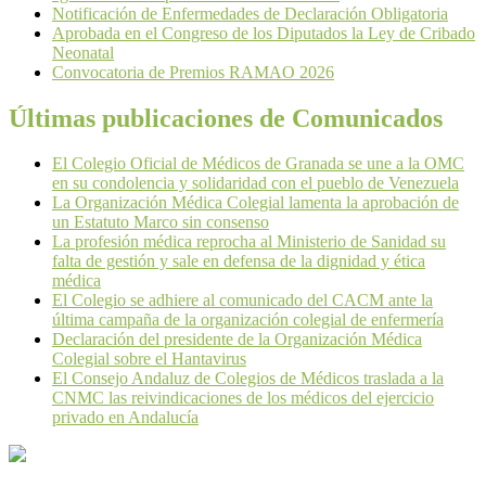
Notificación de Enfermedades de Declaración Obligatoria
Aprobada en el Congreso de los Diputados la Ley de Cribado
Neonatal
Convocatoria de Premios RAMAO 2026
Últimas publicaciones de Comunicados
El Colegio Oficial de Médicos de Granada se une a la OMC
en su condolencia y solidaridad con el pueblo de Venezuela
La Organización Médica Colegial lamenta la aprobación de
un Estatuto Marco sin consenso
La profesión médica reprocha al Ministerio de Sanidad su
falta de gestión y sale en defensa de la dignidad y ética
médica
El Colegio se adhiere al comunicado del CACM ante la
última campaña de la organización colegial de enfermería
Declaración del presidente de la Organización Médica
Colegial sobre el Hantavirus
El Consejo Andaluz de Colegios de Médicos traslada a la
CNMC las reivindicaciones de los médicos del ejercicio
privado en Andalucía