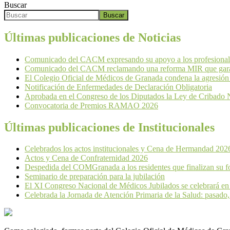
Buscar
Buscar
Últimas publicaciones de Noticias
Comunicado del CACM expresando su apoyo a los profesionales
Comunicado del CACM reclamando una reforma MIR que garant
El Colegio Oficial de Médicos de Granada condena la agresión
Notificación de Enfermedades de Declaración Obligatoria
Aprobada en el Congreso de los Diputados la Ley de Cribado 
Convocatoria de Premios RAMAO 2026
Últimas publicaciones de Institucionales
Celebrados los actos institucionales y Cena de Hermandad 202
Actos y Cena de Confraternidad 2026
Despedida del COMGranada a los residentes que finalizan su f
Seminario de preparación para la jubilación
El XI Congreso Nacional de Médicos Jubilados se celebrará en
Celebrada la Jornada de Atención Primaria de la Salud: pasado,