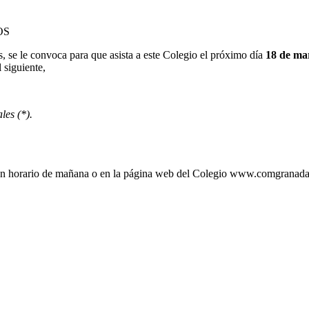
OS
, se le convoca para que asista a este Colegio el próximo día
18 de ma
l siguiente,
es (*).
o en horario de mañana o en la página web del Colegio www.comgranad