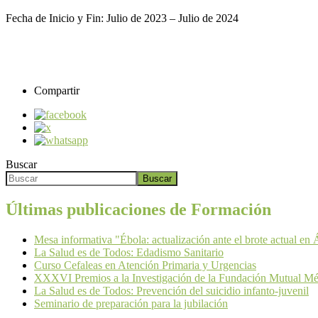
Fecha de Inicio y Fin: Julio de 2023 – Julio de 2024
Compartir
Buscar
Buscar
Últimas publicaciones de Formación
Mesa informativa "Ébola: actualización ante el brote actual en Á
La Salud es de Todos: Edadismo Sanitario
Curso Cefaleas en Atención Primaria y Urgencias
XXXVI Premios a la Investigación de la Fundación Mutual Mé
La Salud es de Todos: Prevención del suicidio infanto-juvenil
Seminario de preparación para la jubilación