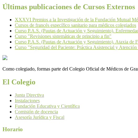
Últimas publicaciones de Cursos Externos
XXXVI Premios a la Investigación de la Fundación Mutual Mé
Cursos de francés específico sanitario para médicos colegiados
Curso P.A.S. (Pautas de Actuación y Seguimiento). Enfermeda
Curso "Revisiones sistemáticas de principio a fin"
Curso P.A.S. (Pautas de Actuación y Seguimiento). Ataxia de F
Curso "Seguridad del Paciente: Práctica Asistencial y Atención 
Como colegiado, formas parte del Colegio Oficial de Médicos de Grana
El Colegio
Junta Directiva
Instalaciones
Fundación Educativa y Científica
Comisión de docencia
Asesoría Jurídica y Fiscal
Horario