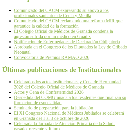
Comunicado del CACM expresando su apoyo a los
profesionales sanitarios de Ceuta y Melilla
Comunicado del CACM reclamando una reforma MIR que
garantice la calidad de la formación
El Colegio Oficial de Médicos de Granada condena la
agresión sufrida por un médico en Guadix
Notificación de Enfermedades de Declaración Obligatoria
Aprobada en el Congreso de los Diputados la Ley de Cribado
Neonatal
Convocatoria de Premios RAMAO 2026
Últimas publicaciones de Institucionales
Celebrados los actos institucionales y Cena de Hermandad
2026 del Colegio Oficial de Médicos de Granada
Actos y Cena de Confraternidad 2026
Despedida del COMGranada a los residentes que finalizan su
formación de especialidad
Seminario de preparación para la jubilación
El XI Congreso Nacional de Médicos Jubilados se celebrará
en Granada del 1 al 3 de octubre de 2026
Celebrada la Jornada de Atención Primaria de la Salud:
pasado, presente y futuro