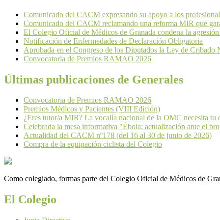
Comunicado del CACM expresando su apoyo a los profesionales
Comunicado del CACM reclamando una reforma MIR que garant
El Colegio Oficial de Médicos de Granada condena la agresión
Notificación de Enfermedades de Declaración Obligatoria
Aprobada en el Congreso de los Diputados la Ley de Cribado 
Convocatoria de Premios RAMAO 2026
Últimas publicaciones de Generales
Convocatoria de Premios RAMAO 2026
Premios Médicos y Pacientes (VIII Edición)
¿Eres tutor/a MIR? La vocalía nacional de la OMC necesita tu 
Celebrada la mesa informativa "Ébola: actualización ante el brot
Actualidad del CACM nº178 (del 16 al 30 de junio de 2026)
Compra de la equipación ciclista del Colegio
Como colegiado, formas parte del Colegio Oficial de Médicos de Grana
El Colegio