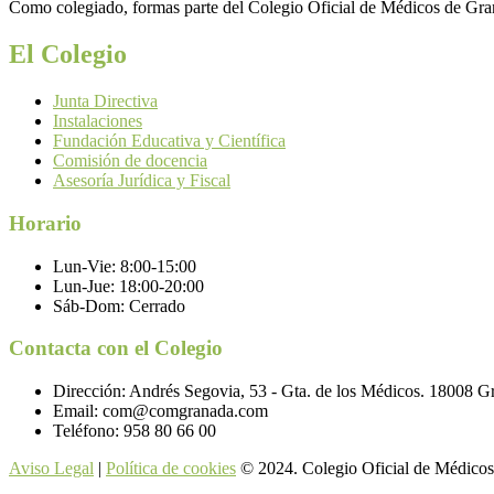
Como colegiado, formas parte del Colegio Oficial de Médicos de Grana
El Colegio
Junta Directiva
Instalaciones
Fundación Educativa y Científica
Comisión de docencia
Asesoría Jurídica y Fiscal
Horario
Lun-Vie:
8:00-15:00
Lun-Jue:
18:00-20:00
Sáb-Dom:
Cerrado
Contacta con el Colegio
Dirección:
Andrés Segovia, 53 - Gta. de los Médicos. 18008 G
Email:
com@comgranada.com
Teléfono:
958 80 66 00
Aviso Legal
|
Política de cookies
© 2024. Colegio Oficial de Médicos