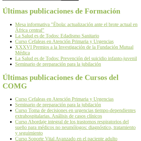
Últimas publicaciones de Formación
Mesa informativa "Ébola: actualización ante el brote actual en
África central"
La Salud es de Todos: Edadismo Sanitario
Curso Cefaleas en Atención Primaria y Urgencias
XXXVI Premios a la Investigación de la Fundación Mutual
Médica
La Salud es de Todos: Prevención del suicidio infanto-juvenil
Seminario de preparación para la jubilación
Últimas publicaciones de Cursos del
COMG
Curso Cefaleas en Atención Primaria y Urgencias
Seminario de preparación para la jubilación
Curso Toma de decisiones en urgencias tiempo-dependientes
extrahospitalarias. Análisis de casos clínicos
Curso Abordaje integral de los trastornos respiratorios del
sueño para médicos no neumólogos: diagnóstico, tratamiento
y seguimiento
Curso Soporte Vital Avanzado en el paciente adulto