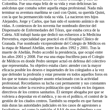
Colombia. Fue una etapa feliz de su vida y eran deliciosas las
anécdotas que contaba sobre aquella etapa profesional. Nada más
terminar su aventura marítima se casó con Quini, su querida Quini,
con la que ha permanecido toda su vida. La nacieron tres hijos
Alejandro, Jorge y Carlos, que han sido el sustento anímico de sus
vidas. A comienzos de los noventa fue nombrado director del
Dispensario de Enfermedades del Tórax, que estaba cerca de la
Caleta. Allí trabajó hasta que dedicó sus esfuerzos a la Medicina
Preventiva, especialidad que practicó en el Hospital Clínico de
Granada. Fue nombrado vicepresidente del Colegio de Médicos en
la etapa de Manuel Abellán, entre los años 1992 y 2001. Tras la
muerte de Abellán, Pedro accedió la presidencia, que ocupó entre
los años 2001 y 2008. Fue esa una etapa fructífera para el Colegio
de Médicos en donde Pedro siempre actuó en defensa del colectivo
que representaba. Su objetivo estaba claro: atender con la mayor
eficacia posible los deseos e inquietudes de los colegiados a la vez
que defender la profesión y estar presente en todos aquellos foros en
los que se tratara cualquier asunto relacionado con la actividad
profesional. Recordamos su lucha casi permanente y sus constantes
denuncias sobre la excesiva politización que existía en los órganos
directivos de los centros sanitarios. Él siempre abogaba por que se
volviera a depositar en el médico, y no en el político, el control de la
gestión de los citados centros. También su empeño en que fueran
más duras las autoridades judiciales en los casos de agresiones a
facultativos, así como la petición al SAS de que defendiera a sus