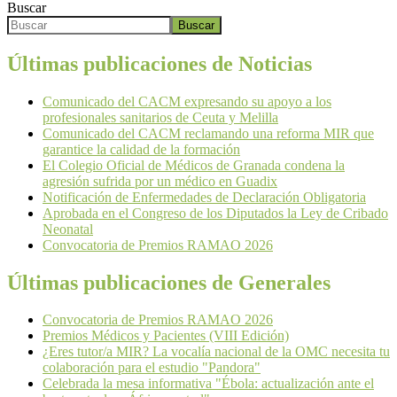
Buscar
Buscar
Últimas publicaciones de Noticias
Comunicado del CACM expresando su apoyo a los
profesionales sanitarios de Ceuta y Melilla
Comunicado del CACM reclamando una reforma MIR que
garantice la calidad de la formación
El Colegio Oficial de Médicos de Granada condena la
agresión sufrida por un médico en Guadix
Notificación de Enfermedades de Declaración Obligatoria
Aprobada en el Congreso de los Diputados la Ley de Cribado
Neonatal
Convocatoria de Premios RAMAO 2026
Últimas publicaciones de Generales
Convocatoria de Premios RAMAO 2026
Premios Médicos y Pacientes (VIII Edición)
¿Eres tutor/a MIR? La vocalía nacional de la OMC necesita tu
colaboración para el estudio "Pandora"
Celebrada la mesa informativa "Ébola: actualización ante el