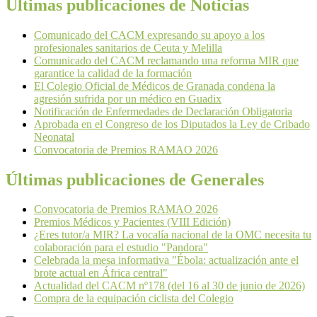
Últimas publicaciones de Noticias
Comunicado del CACM expresando su apoyo a los
profesionales sanitarios de Ceuta y Melilla
Comunicado del CACM reclamando una reforma MIR que
garantice la calidad de la formación
El Colegio Oficial de Médicos de Granada condena la
agresión sufrida por un médico en Guadix
Notificación de Enfermedades de Declaración Obligatoria
Aprobada en el Congreso de los Diputados la Ley de Cribado
Neonatal
Convocatoria de Premios RAMAO 2026
Últimas publicaciones de Generales
Convocatoria de Premios RAMAO 2026
Premios Médicos y Pacientes (VIII Edición)
¿Eres tutor/a MIR? La vocalía nacional de la OMC necesita tu
colaboración para el estudio "Pandora"
Celebrada la mesa informativa "Ébola: actualización ante el
brote actual en África central"
Actualidad del CACM nº178 (del 16 al 30 de junio de 2026)
Compra de la equipación ciclista del Colegio