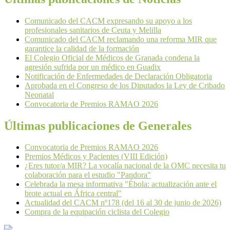
Comunicado del CACM expresando su apoyo a los
profesionales sanitarios de Ceuta y Melilla
Comunicado del CACM reclamando una reforma MIR que
garantice la calidad de la formación
El Colegio Oficial de Médicos de Granada condena la
agresión sufrida por un médico en Guadix
Notificación de Enfermedades de Declaración Obligatoria
Aprobada en el Congreso de los Diputados la Ley de Cribado
Neonatal
Convocatoria de Premios RAMAO 2026
Últimas publicaciones de Generales
Convocatoria de Premios RAMAO 2026
Premios Médicos y Pacientes (VIII Edición)
¿Eres tutor/a MIR? La vocalía nacional de la OMC necesita tu
colaboración para el estudio "Pandora"
Celebrada la mesa informativa "Ébola: actualización ante el
brote actual en África central"
Actualidad del CACM nº178 (del 16 al 30 de junio de 2026)
Compra de la equipación ciclista del Colegio