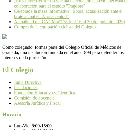
¿Eres tutor/a MIR? La vocalía nacional de la OMC necesita tu
colaboración para el estudio "Pandora"
Celebrada la mesa informativa "Ébola: actualización ante el
brote actual en África central"
Actualidad del CACM nº178 (del 16 al 30 de junio de 2026)
Compra de la equipación ciclista del Colegio
Como colegiado, formas parte del Colegio Oficial de Médicos de
Granada, una institución fundada en el año 1894 para defender los
intereses de la profesión.
El Colegio
Junta Directiva
Instalaciones
Fundación Educativa y Científica
Comisión de docencia
Asesoría Jurídica y Fiscal
Horario
Lun-Vie:
8:00-15:00