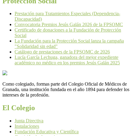
Protección Social
Prestación para Tratamientos Especiales (Dependencia-
Discapacidad)
Convocatoria Premios Jesús Galán 2026 de la FPSOMC
Certificado de donaciones a la Fundación de Protección
Social
La Fundación para la Protección Social lanza la campaña
"Solidaridad sin edad"
Catálogo de prestaciones de la FPSOMC de 2026
Lucía García Lechuga, ganadora del mejor expediente
académico no médico en los premios Jesús Galán 2025
Como colegiado, formas parte del Colegio Oficial de Médicos de
Granada, una institución fundada en el año 1894 para defender los
intereses de la profesión.
El Colegio
Junta Directiva
Instalaciones
Fundación Educativa y Científica