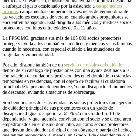
médico/a. En este caso, consiste en una ayuda económica destinada
a sufragar el gasto ocasionado por la asistencia a
campamentos
urbanos
, campamentos con pernocta y escuelas de verano durante
las vacaciones escolares de verano, cuando ambos progenitores se
encuentren trabajando. Está dirigida a los médicos y médicas socios
protectores con hijos entre edades de 0 a 12 años.
La FPSOMC, gracias a sus más de 105 000 socios protectores,
protege y ayuda a los compañeros médicos y médicas y sus familias
cuando lo necesitan, con especial cuidado a las situaciones de
fragilidad y vulnerabilidad.
Por ello, dispone también de un
servicio de respiro del cuidador
dentro de su catálogo de prestaciones con una ayuda destinada a la
contratación de cuidadores profesionales en el domicilio o estancias
temporales en residencias, con el objeto de facilitar al cuidador/a
principal de la persona dependiente y/o con discapacidad momentos
de descanso, evitando situaciones de sobrecarga.
Son beneficiarios de estas ayudas los socios protectores que ejerzan
de cuidador principal de sus progenitores con un grado de
discapacidad igual o superior al 65 % y/o un Grado II o III de
dependencia, y que, además, convivan con el socio y se encuentren
empadronados en el mismo domicilio, así como socios protectores
que ejerzan de cuidador principal de su cónyuge o pareja de hecho,
que tengan reconocido, al menos, un Grado II de dependencia o, al