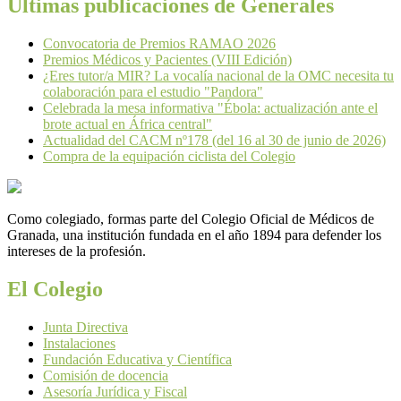
Últimas publicaciones de Generales
Convocatoria de Premios RAMAO 2026
Premios Médicos y Pacientes (VIII Edición)
¿Eres tutor/a MIR? La vocalía nacional de la OMC necesita tu
colaboración para el estudio "Pandora"
Celebrada la mesa informativa "Ébola: actualización ante el
brote actual en África central"
Actualidad del CACM nº178 (del 16 al 30 de junio de 2026)
Compra de la equipación ciclista del Colegio
Como colegiado, formas parte del Colegio Oficial de Médicos de
Granada, una institución fundada en el año 1894 para defender los
intereses de la profesión.
El Colegio
Junta Directiva
Instalaciones
Fundación Educativa y Científica
Comisión de docencia
Asesoría Jurídica y Fiscal