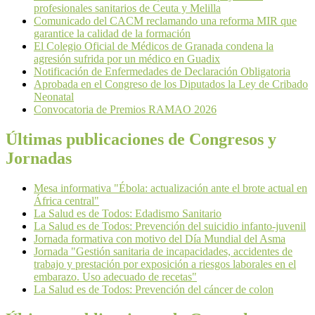
profesionales sanitarios de Ceuta y Melilla
Comunicado del CACM reclamando una reforma MIR que
garantice la calidad de la formación
El Colegio Oficial de Médicos de Granada condena la
agresión sufrida por un médico en Guadix
Notificación de Enfermedades de Declaración Obligatoria
Aprobada en el Congreso de los Diputados la Ley de Cribado
Neonatal
Convocatoria de Premios RAMAO 2026
Últimas publicaciones de Congresos y
Jornadas
Mesa informativa "Ébola: actualización ante el brote actual en
África central"
La Salud es de Todos: Edadismo Sanitario
La Salud es de Todos: Prevención del suicidio infanto-juvenil
Jornada formativa con motivo del Día Mundial del Asma
Jornada "Gestión sanitaria de incapacidades, accidentes de
trabajo y prestación por exposición a riesgos laborales en el
embarazo. Uso adecuado de recetas"
La Salud es de Todos: Prevención del cáncer de colon