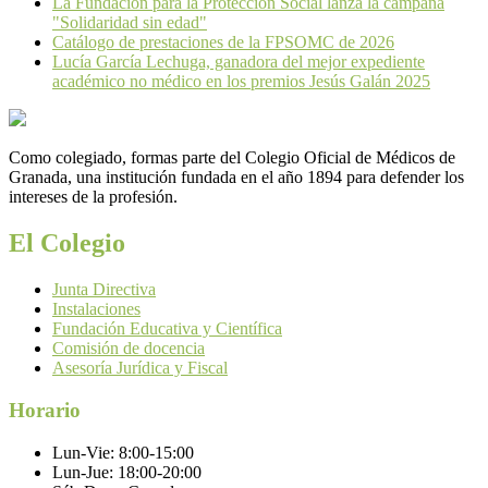
La Fundación para la Protección Social lanza la campaña
"Solidaridad sin edad"
Catálogo de prestaciones de la FPSOMC de 2026
Lucía García Lechuga, ganadora del mejor expediente
académico no médico en los premios Jesús Galán 2025
Como colegiado, formas parte del Colegio Oficial de Médicos de
Granada, una institución fundada en el año 1894 para defender los
intereses de la profesión.
El Colegio
Junta Directiva
Instalaciones
Fundación Educativa y Científica
Comisión de docencia
Asesoría Jurídica y Fiscal
Horario
Lun-Vie:
8:00-15:00
Lun-Jue:
18:00-20:00