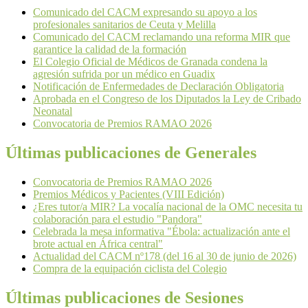
Comunicado del CACM expresando su apoyo a los
profesionales sanitarios de Ceuta y Melilla
Comunicado del CACM reclamando una reforma MIR que
garantice la calidad de la formación
El Colegio Oficial de Médicos de Granada condena la
agresión sufrida por un médico en Guadix
Notificación de Enfermedades de Declaración Obligatoria
Aprobada en el Congreso de los Diputados la Ley de Cribado
Neonatal
Convocatoria de Premios RAMAO 2026
Últimas publicaciones de Generales
Convocatoria de Premios RAMAO 2026
Premios Médicos y Pacientes (VIII Edición)
¿Eres tutor/a MIR? La vocalía nacional de la OMC necesita tu
colaboración para el estudio "Pandora"
Celebrada la mesa informativa "Ébola: actualización ante el
brote actual en África central"
Actualidad del CACM nº178 (del 16 al 30 de junio de 2026)
Compra de la equipación ciclista del Colegio
Últimas publicaciones de Sesiones