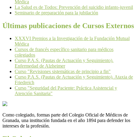
Médica
La Salud es de Todos: Prevención del suicidio infanto-juvenil
Seminario de preparación para la jubilación
Últimas publicaciones de Cursos Externos
XXXVI Premios a la Investigación de la Fundación Mutual
Médica
Cursos de francés específico sanitario para médicos
colegiados
Curso P.A.S. (Pautas de Actuación y Seguimiento).
Enfermedad de Alzheimer
Curso "Revisiones sistemáticas de principio a fin"
Curso P.A.S. (Pautas de Actuación y Seguimiento). Ataxia de
Friedreich
Curso "Seguridad del Paciente: Práctica Asistencial y
Atención Sanitaria"
Como colegiado, formas parte del Colegio Oficial de Médicos de
Granada, una institución fundada en el año 1894 para defender los
intereses de la profesión.