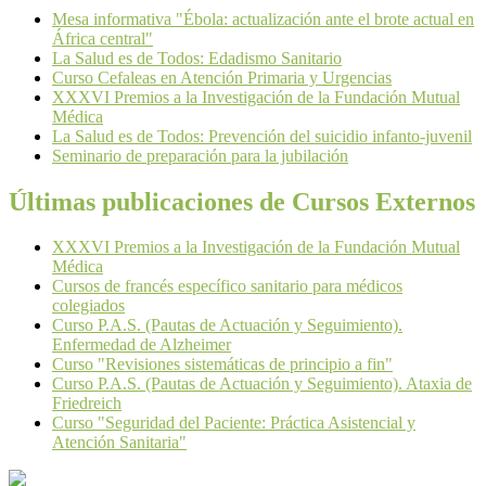
Mesa informativa "Ébola: actualización ante el brote actual en
África central"
La Salud es de Todos: Edadismo Sanitario
Curso Cefaleas en Atención Primaria y Urgencias
XXXVI Premios a la Investigación de la Fundación Mutual
Médica
La Salud es de Todos: Prevención del suicidio infanto-juvenil
Seminario de preparación para la jubilación
Últimas publicaciones de Cursos Externos
XXXVI Premios a la Investigación de la Fundación Mutual
Médica
Cursos de francés específico sanitario para médicos
colegiados
Curso P.A.S. (Pautas de Actuación y Seguimiento).
Enfermedad de Alzheimer
Curso "Revisiones sistemáticas de principio a fin"
Curso P.A.S. (Pautas de Actuación y Seguimiento). Ataxia de
Friedreich
Curso "Seguridad del Paciente: Práctica Asistencial y
Atención Sanitaria"