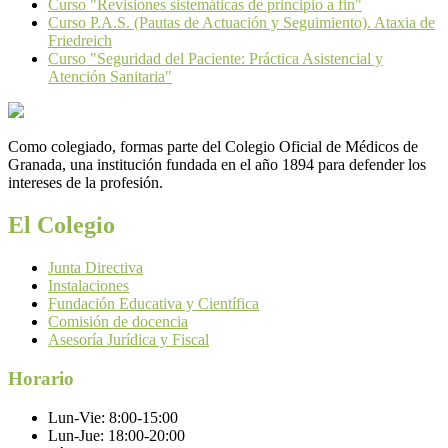
Curso "Revisiones sistemáticas de principio a fin"
Curso P.A.S. (Pautas de Actuación y Seguimiento). Ataxia de
Friedreich
Curso "Seguridad del Paciente: Práctica Asistencial y
Atención Sanitaria"
Como colegiado, formas parte del Colegio Oficial de Médicos de
Granada, una institución fundada en el año 1894 para defender los
intereses de la profesión.
El Colegio
Junta Directiva
Instalaciones
Fundación Educativa y Científica
Comisión de docencia
Asesoría Jurídica y Fiscal
Horario
Lun-Vie:
8:00-15:00
Lun-Jue:
18:00-20:00