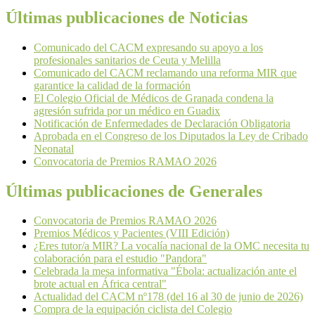
Últimas publicaciones de Noticias
Comunicado del CACM expresando su apoyo a los
profesionales sanitarios de Ceuta y Melilla
Comunicado del CACM reclamando una reforma MIR que
garantice la calidad de la formación
El Colegio Oficial de Médicos de Granada condena la
agresión sufrida por un médico en Guadix
Notificación de Enfermedades de Declaración Obligatoria
Aprobada en el Congreso de los Diputados la Ley de Cribado
Neonatal
Convocatoria de Premios RAMAO 2026
Últimas publicaciones de Generales
Convocatoria de Premios RAMAO 2026
Premios Médicos y Pacientes (VIII Edición)
¿Eres tutor/a MIR? La vocalía nacional de la OMC necesita tu
colaboración para el estudio "Pandora"
Celebrada la mesa informativa "Ébola: actualización ante el
brote actual en África central"
Actualidad del CACM nº178 (del 16 al 30 de junio de 2026)
Compra de la equipación ciclista del Colegio